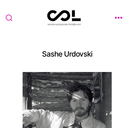
Verein
Symposion
Lindabrunn
Sashe Urdovski