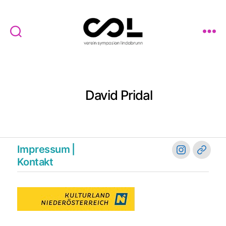
Verein
Symposion
Lindabrunn
David Pridal
Impressum |
instagram
blues
Kontakt